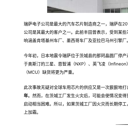
瑞萨电子公司是最大的汽车芯片制造商之一，瑞萨在
2
公司是其最大的客户之
一。
此前丰田曾表示，受到某些
响涵盖肯塔基州车厂、墨西哥车厂及亚拉巴马
州引擎厂
今年初，日本地震令瑞萨位于茨城县的那珂晶圆厂停产
于奥斯汀的三星、恩智浦（NXP）、英飞凌（Infin
（MCU）缺货将更为严重。
此次事故无疑对全球车用芯片的供应又是一次狠狠地打
年
。然而，在茨城工厂发生火灾后，可能会使情况变得
启动相当困难。所以，如果茨城工厂因火灾而长期停工
上加霜。