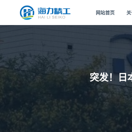
跳
网站首页
关
过
内
容
突发！日