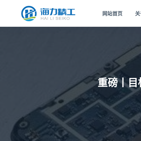
跳
网站首页
关
过
内
容
重磅丨目