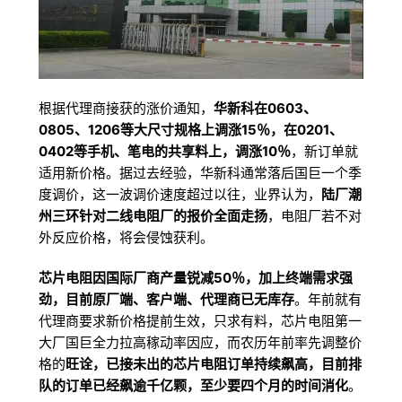
根据代理商接获的涨价通知，
华新科在0603、
0805、1206等大尺寸规格上调涨15％，在0201、
0402等手机、笔电的共享料上，调涨10％
，新订单就
适用新价格。据过去经验，华新科通常落后国巨一个季
度调价，这一波调价速度超过以往，业界认为，
陆厂潮
州三环针对二线电阻厂的报价全面走扬
，电阻厂若不对
外反应价格，将会侵蚀获利。
芯片电阻因国际厂商产量锐减50％，加上终端需求强
劲，目前原厂端、客户端、代理商已无库存
。年前就有
代理商要求新价格提前生效，只求有料，芯片电阻第一
大厂国巨全力拉高稼动率因应，而农历年前率先调整价
格的
旺诠，已接未出的芯片电阻订单持续飙高，目前排
队的订单已经飙逾千亿颗，至少要四个月的时间消化
。