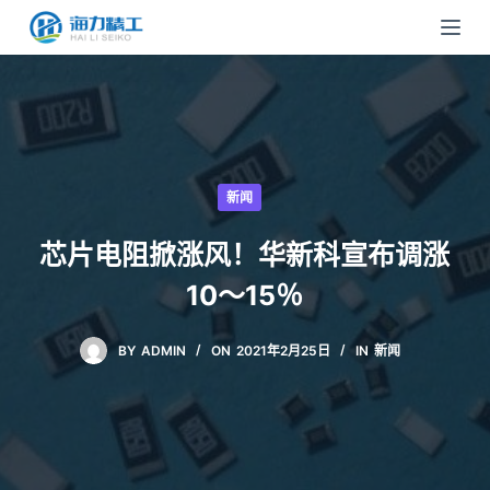
跳
过
内
容
新闻
芯片电阻掀涨风！华新科宣布调涨
10～15％
BY
ADMIN
ON
2021年2月25日
IN
新闻